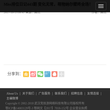
Miss排位日记443期 变化无常，萌物纳尔壁咚全场！
2017-10-13 09:47 来源：腾讯
作者：腾讯
分享到：
|
|
|
|
|
|
About Us
关于我们
广告服务
联系我们
招聘信息
友情连接
主编微博
Copyright © 2002-2018 武汉竞技游网络科技有限公司版权所有
鄂ICP备14003129号-3
鄂网文【2017】7018-152号
企业营业执照