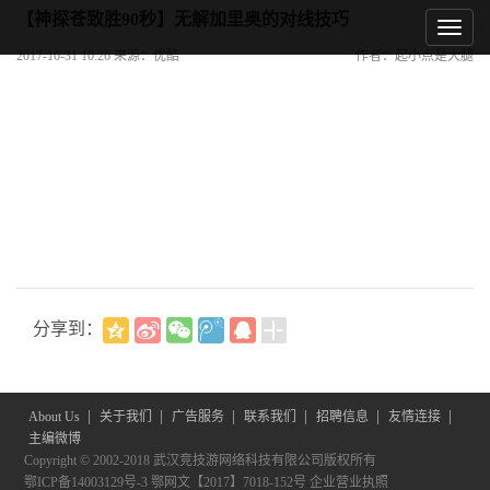
【神探苍致胜90秒】无解加里奥的对线技巧
2017-10-31 10:26 来源：优酷
作者：起小点是大腿
分享到：
|
|
|
|
|
|
About Us
关于我们
广告服务
联系我们
招聘信息
友情连接
主编微博
Copyright © 2002-2018 武汉竞技游网络科技有限公司版权所有
鄂ICP备14003129号-3
鄂网文【2017】7018-152号
企业营业执照