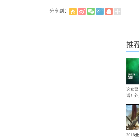
分享到：
推
这女警
谱！外
201