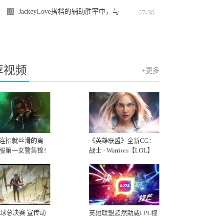
Group）在纳斯达克证券交易所举行敲钟
仪式
JackeyLove搭档的辅助胜率中，与
10
07-30
Meiko的胜率已攀升至第一位，高达74%
的恐怖数据
荐视频
+更多
连招就丝滑的离
《英雄联盟》全新CG：
服第一女警集锦！
战士 - Warriors【LOL】
2020
8全球总决赛 宣传动
英雄联盟超然助威LPL视