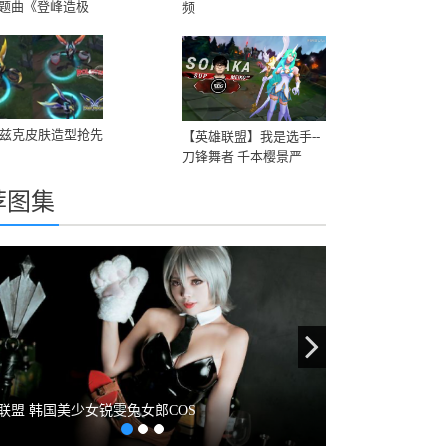
题曲《登峰造极
频
卡兹克皮肤造型抢先
【英雄联盟】我是选手--
刀锋舞者 千本樱景严
荐图集
evious
Next
联盟 韩国美少女锐雯兔女郎COS