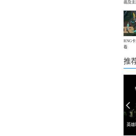
画及主
境》
RNG
看
推
Pr
英雄