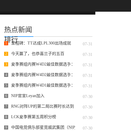
热点新闻
排行
里程碑：TT达成LPL300出场成就
1
07-31
今天赢了，也恭喜兰子的五百
2
07-31
夏季赛组内赛W4D2最佳数据选手：
3
07-31
Starry
夏季赛组内赛W4D2最佳数据选手：
4
07-31
@JackeyLoveasdzz
夏季赛组内赛W4D1最佳数据选手：
5
07-31
Assum
NIP官宣Leyan加入
6
07-30
RNG对阵UP的第二局比赛时长达到
7
07-30
50分31
LCK夏季赛第五周积分榜
8
07-30
中国电竞俱乐部星竞威武集团（NIP
9
07-30