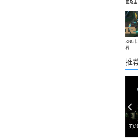
画及主
境》
RNG
看
推
Pr
英雄