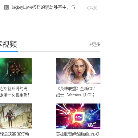
Group）在纳斯达克证券交易所举行敲钟
仪式
JackeyLove搭档的辅助胜率中，与
10
07-30
Meiko的胜率已攀升至第一位，高达74%
的恐怖数据
荐视频
+更多
连招就丝滑的离
《英雄联盟》全新CG：
服第一女警集锦！
战士 - Warriors【LOL】
2020
8全球总决赛 宣传动
英雄联盟超然助威LPL视