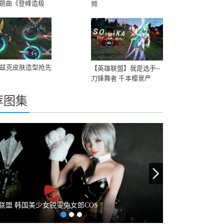
题曲《登峰造极
频
卡兹克皮肤造型抢先
【英雄联盟】我是选手--
刀锋舞者 千本樱景严
荐图集
evious
Next
联盟 韩国美少女锐雯兔女郎COS