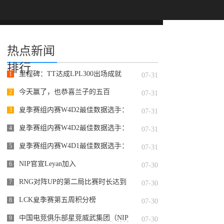
热点新闻
排行
里程碑：TT达成LPL300出场成就
1
07-31
今天赢了，也恭喜兰子的五百
2
07-31
夏季赛组内赛W4D2最佳数据选手：
3
07-31
Starry
夏季赛组内赛W4D2最佳数据选手：
4
07-31
@JackeyLoveasdzz
夏季赛组内赛W4D1最佳数据选手：
5
07-31
Assum
NIP官宣Leyan加入
6
07-30
RNG对阵UP的第二局比赛时长达到
7
07-30
50分31
LCK夏季赛第五周积分榜
8
07-30
中国电竞俱乐部星竞威武集团（NIP
9
07-30