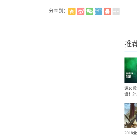
分享到：
推
这女警
谱！外
201