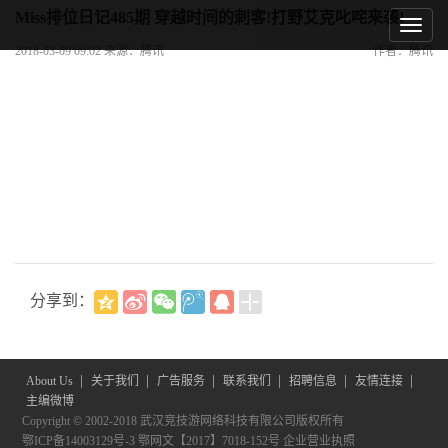
Miss排位日记485期 穿越时间的刺客!打野艾克叱咤来袭!
2018-03-09 09:02 来源：腾讯
作者：腾讯
分享到：
|
|
|
|
|
|
About Us
关于我们
广告服务
联系我们
招聘信息
友情连接
主编微博
Copyright © 2002-2018 武汉竞技游网络科技有限公司版权所有
鄂ICP备14003129号-3
鄂网文【2017】7018-152号
企业营业执照