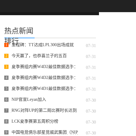
热点新闻
排行
里程碑：TT达成LPL300出场成就
1
07-31
今天赢了，也恭喜兰子的五百
2
07-31
夏季赛组内赛W4D2最佳数据选手：
3
07-31
Starry
夏季赛组内赛W4D2最佳数据选手：
4
07-31
@JackeyLoveasdzz
夏季赛组内赛W4D1最佳数据选手：
5
07-31
Assum
NIP官宣Leyan加入
6
07-30
RNG对阵UP的第二局比赛时长达到
7
07-30
50分31
LCK夏季赛第五周积分榜
8
07-30
中国电竞俱乐部星竞威武集团（NIP
9
07-30