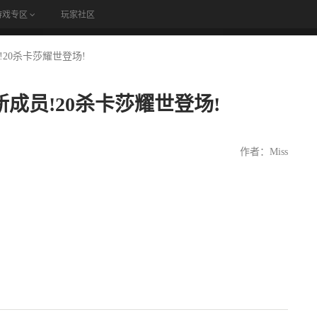
游戏专区
玩家社区
论坛
员!20杀卡莎耀世登场!
空新成员!20杀卡莎耀世登场!
作者：Miss