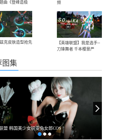
题曲《登峰造极
频
卡兹克皮肤造型抢先
【英雄联盟】我是选手--
刀锋舞者 千本樱景严
荐图集
evious
Next
联盟 韩国美少女锐雯兔女郎COS