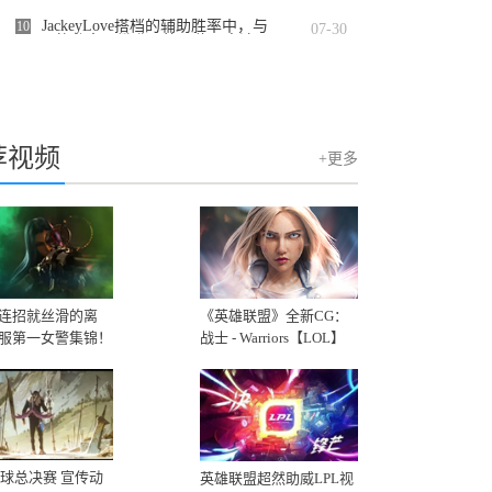
Group）在纳斯达克证券交易所举行敲钟
仪式
JackeyLove搭档的辅助胜率中，与
10
07-30
Meiko的胜率已攀升至第一位，高达74%
的恐怖数据
荐视频
+更多
连招就丝滑的离
《英雄联盟》全新CG：
服第一女警集锦！
战士 - Warriors【LOL】
2020
8全球总决赛 宣传动
英雄联盟超然助威LPL视