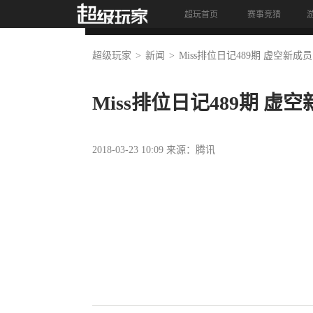
超玩首页
赛事竞猜
首页
资讯
视频
竞猜
超级玩家
新闻
Miss排位日记489期 虚空新成
Miss排位日记489期 虚
2018-03-23 10:09 来源：腾讯