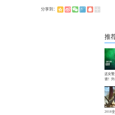
分享到：
推
这女警
谱！外
201