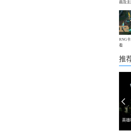
画及主
境》
RNG
看
推
Pr
英雄