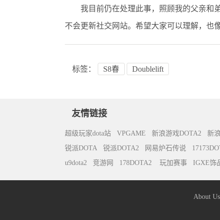
我目前仍在处理此事，照顾我的父亲和弟
不会更新社交网站。希望大家可以理解，也像
标签：
S8春
Doublelift
友情链接
超级玩家dota站
VPGAME
新浪游戏DOTA2
新
锐派DOTA
锐派DOTA2
网易炉石传说
17173DO
u9dota2
竞游网
178DOTA2
玩加赛事
IGXE
About U