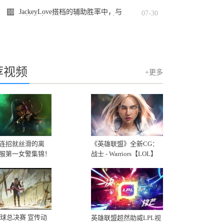
Group）在纳斯达克证券交易所举行敲钟
仪式
JackeyLove搭档的辅助胜率中，与
10
07-30
Meiko的胜率已攀升至第一位，高达74%
的恐怖数据
荐视频
+更多
连招就丝滑的离
《英雄联盟》全新CG：
服第一女警集锦！
战士 - Warriors【LOL】
2020
8全球总决赛 宣传动
英雄联盟超然助威LPL视