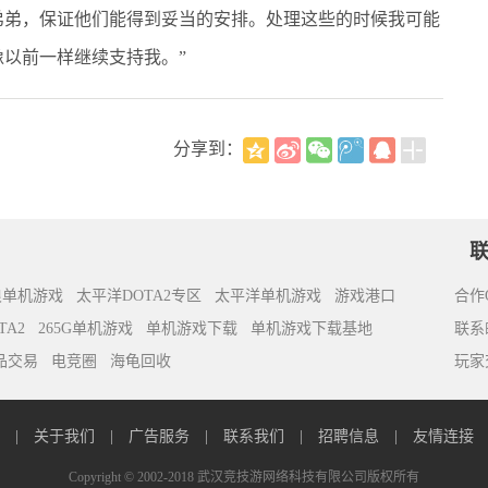
弟，保证他们能得到妥当的安排。处理这些的时候我可能
以前一样继续支持我。”
分享到：
浪单机游戏
太平洋DOTA2专区
太平洋单机游戏
游戏港口
合作Q
TA2
265G单机游戏
单机游戏下载
单机游戏下载基地
联系邮
饰品交易
电竞圈
海龟回收
玩家交
s
|
关于我们
|
广告服务
|
联系我们
|
招聘信息
|
友情连接
Copyright © 2002-2018 武汉竞技游网络科技有限公司版权所有