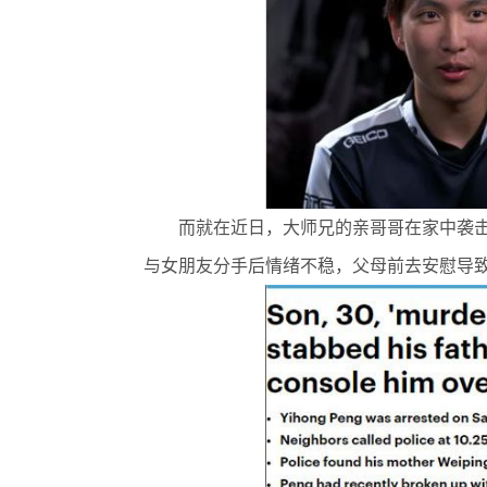
而就在近日，大师兄的亲哥哥在家中袭击
与女朋友分手后情绪不稳，父母前去安慰导