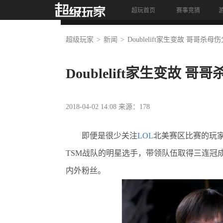
超玩首页
赛事竞猜
首页
资讯
视频
竞猜
超级玩家
新闻
Doublelift家生变故 哥哥杀母
Doublelift家生变故 
2018-04-02 14:08 来源：178
即便是很少关注
LOL
北美赛区比赛的玩家们
TSM战队的明星选手，带领队伍取得三连冠
内外粉丝。