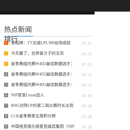
热点新闻
排行
里程碑：TT达成LPL300出场成就
1
07-31
今天赢了，也恭喜兰子的五百
2
07-31
夏季赛组内赛W4D2最佳数据选手：
3
07-31
Starry
夏季赛组内赛W4D2最佳数据选手：
4
07-31
@JackeyLoveasdzz
夏季赛组内赛W4D1最佳数据选手：
5
07-31
Assum
NIP官宣Leyan加入
6
07-30
RNG对阵UP的第二局比赛时长达到
7
07-30
50分31
LCK夏季赛第五周积分榜
8
07-30
中国电竞俱乐部星竞威武集团（NIP
9
07-30