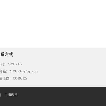
联系方式
Q：244977327
箱：244977327@.qq.com
流群：430192129
|
主编微博