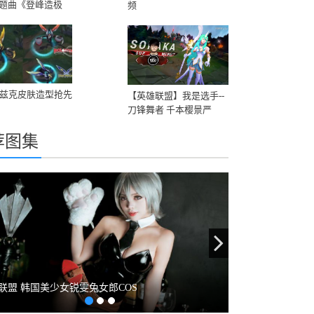
题曲《登峰造极
频
卡兹克皮肤造型抢先
【英雄联盟】我是选手--
刀锋舞者 千本樱景严
荐图集
evious
Next
联盟 韩国美少女锐雯兔女郎COS