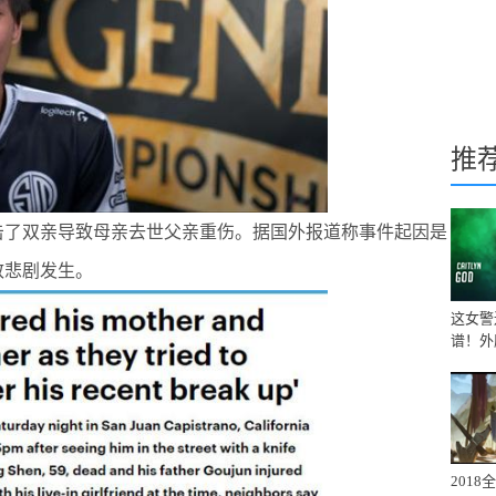
推
了双亲导致母亲去世父亲重伤。据国外报道称事件起因是
致悲剧发生。
这女警
谱！外
201