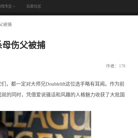
游戏专区
玩家社区
论坛
伤父被捕
哥哥杀母伤父被捕
作者：178
，都一定对大师兄Doublelift这位选手略有耳闻。作为前
成就的同时，凭借爱说骚话和风趣的人格魅力收获了大批国