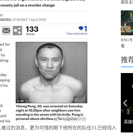
画及主
境》
RNG
看
推
Pr
英雄
过的消息，更为可惜的眼下他所在的队伍TL已经闯入