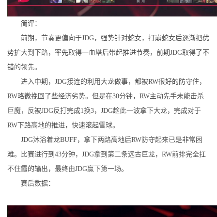
简评：
前期，节奏更偏向于JDG，强势针对蛇女，打崩蛇女后逐渐把优
势扩大到下路，率先取得一血塔后带起推进节奏，前期JDG取得了不
错的领先。
进入中期，JDG接连的利用大龙做事，都被RW很好的防守住，
RW略微挽回了些经济劣势。但是在30分钟，RW主动先手未能击杀
巨魔，反被JDG反打完成1换3，JDG趁此一波拿下大龙，完成对于
RW下路高地的推进，快速滚起雪球。
JDG沐浴着龙BUFF，拿下两路高地后RW防守起来已是非常困
难。比赛进行到43分钟，JDG拿到第二条远古巨龙，RW前排完全扛
不住霞的输出，最终由JDG赢下第一场。
赛后数据：