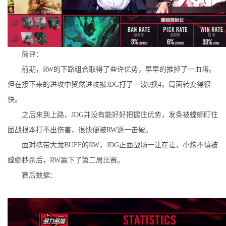
简评：
前期，RW的下路组合取得了些许优势，早早的推掉了一血塔。
但在接下来的进攻中贸然进攻被JDG打了一波0换4，局面转变得很
快。
之后来到上路，JDG并没有能好好把握住优势，发条被螳螂盯住
团战根本打不出伤害，很快便被RW逐一击破。
面对携带大龙BUFF的RW，JDG正面战场一让在让，小炮不
慎
被
螳螂秒杀后，RW赢下了第二局比赛。
赛后数据：