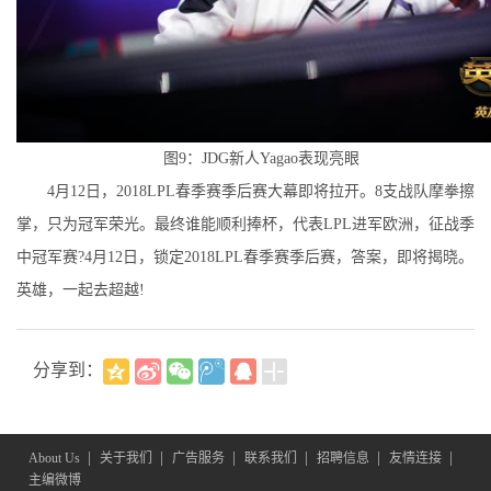
图9：JDG新人Yagao表现亮眼
4月12日，2018LPL春季赛季后赛大幕即将拉开。8支战队摩拳擦
掌，只为冠军荣光。最终谁能顺利捧杯，代表LPL进军欧洲，征战季
中冠军赛?4月12日，锁定2018LPL春季赛季后赛，答案，即将揭晓。
英雄，一起去超越!
分享到：
|
|
|
|
|
|
About Us
关于我们
广告服务
联系我们
招聘信息
友情连接
主编微博