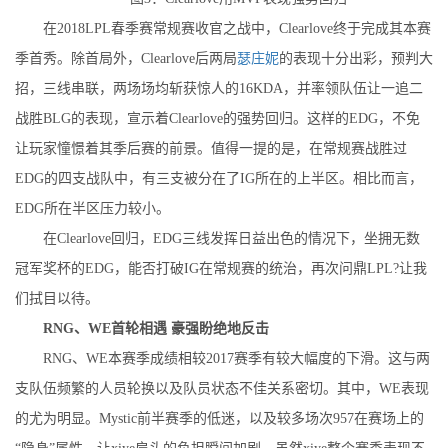
在2018LPL春季赛常规赛收官之战中，Clearlove终于完成其本赛
季首秀。除首局外，Clearlove后两局
瑟庄妮
的表现十分出彩，预判大
招，三线串联，两场场均斩获惊人的16KDA，并率领队伍让一追二
战胜BLG的表现，宣示着Clearlove的强势回归。这样的EDG，不免
让玩家憧憬着其季后赛的前景。值得一提的是，在常规赛战胜过
EDG的四支战队中，有三支被分在了IG所在的上半区。相比而言，
EDG所在半区压力较小。
在Clearlove回归，EDG三线发挥日益出色的情况下，坐拥无数
冠军奖杯的EDG，能否打破IG在常规赛的统治，再次问鼎LPL?让我
们拭目以待。
RNG、WE首轮相遇 豪强盼绝地反击
RNG、WE本赛季成绩相较2017赛季有较大幅度的下滑。这与两
支队伍频繁的人员轮换以及队员状态不佳关系密切。其中，WE表现
的尤为明显。Mystic前半赛季的低迷，以及较多场次957在赛场上的