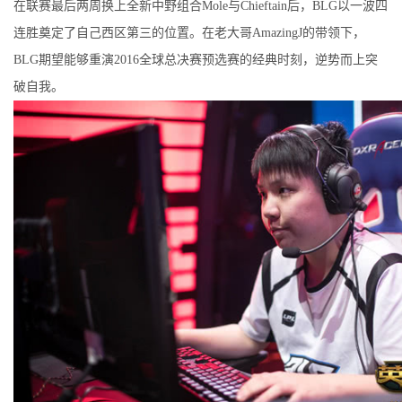
在联赛最后两周换上全新中野组合Mole与Chieftain后，BLG以一波四
连胜奠定了自己西区第三的位置。在老大哥AmazingJ的带领下，
BLG期望能够重演2016全球总决赛预选赛的经典时刻，逆势而上突
破自我。