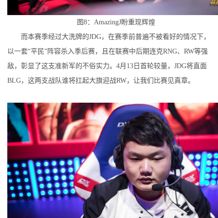
图8：AmazingJ盼重现辉煌
而本赛季经过大洗牌的JDG，在赛季前普遍不被看好的情况下，
以一套“平民”阵容杀入季后赛，且在联赛中后期连克RNG、RW等强
敌，彰显了这支准新军的不俗实力。4月13日首轮较量，JDG将直面
BLG，这两支战队谁将扛起大旗迎战RW，让我们比赛见真章。