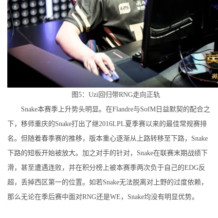
图5：Uzi回归带RNG走向正轨
Snake本赛季上升势头明显。在Flandre与SofM日益默契的配合之
下，移师重庆的Snake打出了继2016LPL夏季赛以来的最佳常规赛排
名。但随着春季赛的推移，版本重心逐渐从上路转移至下路，Snake
下路的短板开始被放大。加之对手的针对，Snake在联赛末期战绩下
滑，甚至遭遇连败，并在积分榜上被本赛季两次负于自己的EDG反
超，丢掉西区第一的位置。如若Snake无法脱离对上野的过度依赖，
那么无论在季后赛中面对RNG还是WE，Snake均没有明显优势。