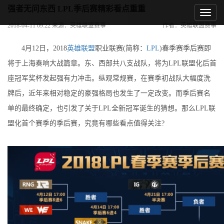
强者无问东西 LPL季后赛精彩看点重重
2018-04-11 09:22 来源：英雄联盟赛事
作者：英雄联盟赛事
4月12日，2018
英雄联盟
职业联赛(简称：
LPL
)春季赛季后赛即
将于上海奏响大战篇章。东、西部共八支战队，将为LPL联盟化后首
座冠军奖杯发起强有力冲击。纵观常规赛，在赛季初战队大幅度洗
牌后，近年来相对稳定的豪强格局也发生了一定改变。而季后赛名
单的最终确定，也引发了关于LPL全新冠军诞生的猜想。那么LPL联
盟化首个赛季的季后赛，究竟有哪些看点值得关注?