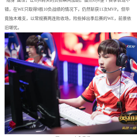
“隐身”属性，让xiye肩头的负担瞬间加剧。虽然xiye整个赛季表现不
错，在WE只取得9胜10负战绩的情况下，仍然斩获11次MVP。但毕
竟独木难支，以常规赛两连败收场，险些掉出季后赛的WE，前景依
旧堪忧。