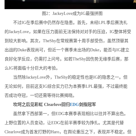
图2：JackeyLove成为IG最强拼图
不过IG在季后赛中仍然存在隐患。首先，未经LPL季后赛洗礼
的JackeyLove，如果在压力面前无法保持对对手的压迫，IG整体将受
到较大影响。其次，TheShy在常规赛第十周手部受伤，虽然顶替其
出战的Duke表现尚可，但近一个赛季未出场的Duke，能否与IG建立
良好化学反应，仍需打上问号。如若TheShy因伤势无缘季后赛，那
么IG将面临十分巨大的考验。
当然除JackeyLove外，TheShy的稳定性也是IG的隐患之一。但
无论如何，目前这支IG综合实力已为本赛季LPL最强，不过最终能
否成功夺冠，一切还需等待比赛揭晓。
坎坷之后见彩虹 Clearlove回归
EDG
剑指冠军
虽然拿下西部第一，但EDG本赛季表现相比以往并不算出色。
上野位置的人员变动，让EDG在前半赛季较为挣扎。尤其是代替
Clearlove成为首发打野的Haro，在舆论重压之下，表现并不稳定。但