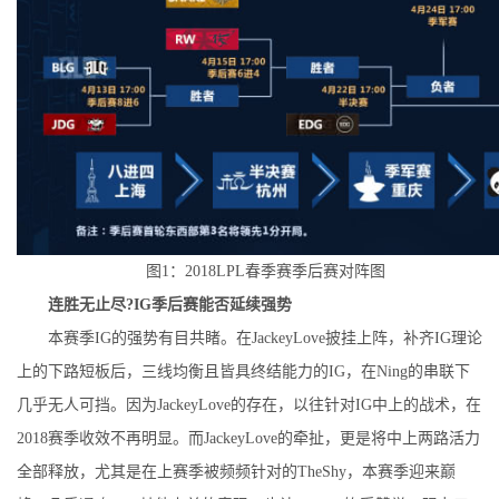
图1：2018LPL春季赛季后赛对阵图
连胜无止尽?IG季后赛能否延续强势
本赛季IG的强势有目共睹。在JackeyLove披挂上阵，补齐IG理论
上的下路短板后，三线均衡且皆具终结能力的IG，在Ning的串联下
几乎无人可挡。因为JackeyLove的存在，以往针对IG中上的战术，在
2018赛季收效不再明显。而JackeyLove的牵扯，更是将中上两路活力
全部释放，尤其是在上赛季被频频针对的TheShy，本赛季迎来巅