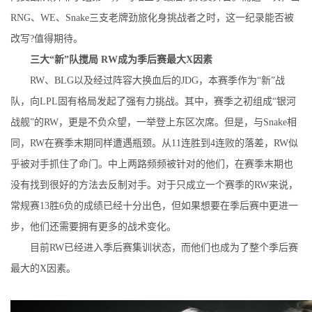
RNG、WE、Snake三支老牌劲旅化身挑战者之时，这一纪录能否被
改写?值得期待。
三大“新”队搅局 RW成为季后赛最大X因素
RW、BLG以及经过阵容大换血后的JDG，本赛季作为“新”战
队，向LPL固有格局发起了强有力挑战。其中，赛季之初组成“银河
战舰”的RW，更是不负众望，一举登上东区次席。但是，与Snake相
同，RW在赛季末期同样遭遇瓶颈。从11连胜到4连败的落差，RW似
乎被对手抓住了命门。中上两路频频被针对的他们，在赛季末期也
没有找到很好的方法去反制对手。对于只成立一个赛季的RW来说，
常规赛13胜6负的成绩已经十分出色，但如果想要在季后赛中更进一
步，他们还需要拥有更多的战术变化。
目前RW已经进入季后赛集训状态，而他们也成为了整个季后赛
最大的X因素。