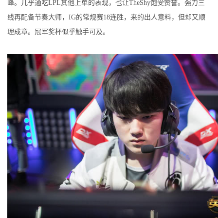
峰。几乎通吃LPL其他上单的表现，也让TheShy饱受赞誉。强力三
线再配备节奏大师，IG的常规赛18连胜，来的出人意料，但却又顺
理成章。冠军奖杯似乎触手可及。