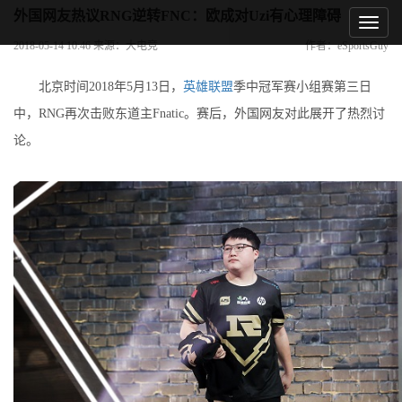
外国网友热议RNG逆转FNC：欧成对Uzi有心理障碍
2018-05-14 10:46 来源：大电竞
作者：eSportsGuy
北京时间2018年5月13日，
英雄联盟
季中冠军赛小组赛第三日
中，RNG再次击败东道主Fnatic。赛后，外国网友对此展开了热烈讨
论。