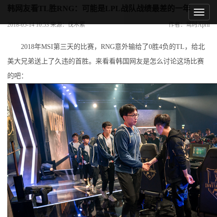
韩网友看TL胜RNG：可能是LPL战队战绩最差的一年
2018-05-14 10:53 来源：伐木累
作者：莺时April
2018年MSI第三天的比赛，RNG意外输给了0胜4负的TL，给北
美大兄弟送上了久违的首胜。来看看韩国网友是怎么讨论这场比赛
的吧：