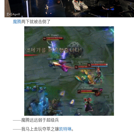
魔腾
两下就被击倒了
——魔腾远远弱于超级兵
——我马上去玩夺萃之镰
凯特琳
。