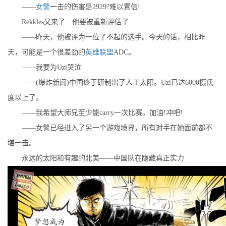
——
女警
一击的伤害是2929?难以置信!
Rekkles又来了…他要被重新评估了
——昨天，他被评为一位了不起的选手。今天的话，相比昨
天，可能是一个很差劲的
英雄联盟
ADC。
——我要为Uzi哭泣
——(爆炸新闻)中国终于研制出了人工太阳。Uzi已达6000摄氏
度以上了。
——我希望大师兄至少能carry一次比赛。加油!冲吧!
——女警已经进入了另一个游戏境界，所有对手在她面前都不
堪一击。
永远的太阳和有趣的北美——中国队在隐藏真正实力