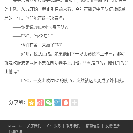
等等…焦点不应该是Uzi吧。事实上，RNG唯一赢下的队伍只有
外卡队。从S2开始，截止到目前来看，今年可能是中国队伍战绩最
差的一年。他们能晋级半决赛吗?
——你是说FNC=外卡赛区队??
——FNC：“你说啥?!”
——他们在第一天赢了FNC
——好吧，说认真的。如果他们下一场比赛还不上卡萨，那可
能是政府要求队伍不要在国际赛事上用他。99%是真的。他们真的会
上他吗?
——FNC，一支击败过KZ的队伍，突然就这么变成了外卡队。
分享到：
|
|
|
|
|
|
About Us
关于我们
广告服务
联系我们
招聘信息
友情连接
主编微博