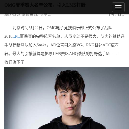
OMG夏季赛大名单公布，引入LMS打野
2018-05-23 10:19 来源：大电竞
作者：日天
北京时间5月22日，OMG电子竞技俱乐部正式公布了战队
2018
LPL
夏季赛的完整阵容名单，人员变动不是很大，队内的辅助选
手胡建新离队加入Snake，AD位置引入原VG、RNG替补ADC皮孝
轩。最大的引援就算是把原LMS赛区AHQ战队的打野选手Mountain
收归旗下了!