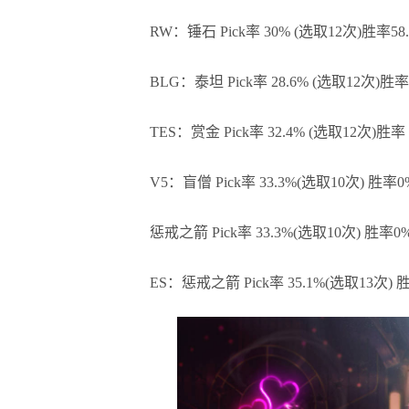
RW：锤石 Pick率 30% (选取12次)胜率58.
BLG：泰坦 Pick率 28.6% (选取12次)胜率 1
TES：赏金 Pick率 32.4% (选取12次)胜率 5
V5：盲僧 Pick率 33.3%(选取10次) 胜率0%
惩戒之箭 Pick率 33.3%(选取10次) 胜率0%
ES：惩戒之箭 Pick率 35.1%(选取13次) 胜率