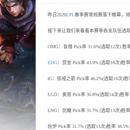
昨日2020
LPL
春季赛常规赛落下帷幕，将
接下来让我们来看看本赛季各支队伍选取
OMG：盲僧 Pick率 31.6%(选取12次) 胜率
EDG
：赏金 Pick率 43.9% (选取18次)胜率
iG：惩戒之箭 Pick率 46.2%(选取18次)胜率 6
LGD：奥恩 Pick率 36.8%(选取14次)胜率 42
LNG：剑魔 Pick率 31.7% (选取13次)胜率 4
佐伊 Pick率 31.7% (选取13次)胜率 38.5% 