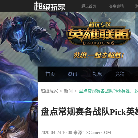
超玩首页
赛事竞猜
首页
资讯
视频
竞猜
超级玩家
新闻
盘点常规赛各战队Pick英雄：
盘点常规赛各战队Pick
2020-04-24 10:00 来源：SGamer.COM