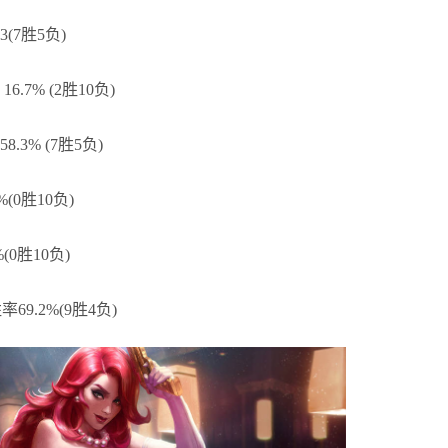
3(7胜5负)
6.7% (2胜10负)
8.3% (7胜5负)
英雄联盟 
(0胜10负)
(0胜10负)
69.2%(9胜4负)