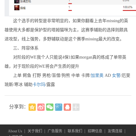
这个选手的转型是非常明显的，如果你翻看上去年missing的英
雄使用大多都是保护型的塔姆猫咪为主，这赛季辅助的选择则颇具
进攻型，线上强势，多野辅联动是这个赛季missing最大的改变。
三、阵容体系
对阶段的WE我个人只能说4保1如果morgan真的练成了单带英
雄，对于现阶段的WE将会产生质的提升
上单 鳄鱼 打野 男枪/盲僧/狗熊 中单 卡牌/
加里奥
AD
女警
/厄斐
琉斯/寒冰 辅助
卡尔玛
/露露
分享到：
|
|
|
|
|
|
About Us
关于我们
广告服务
联系我们
招聘信息
友情连接