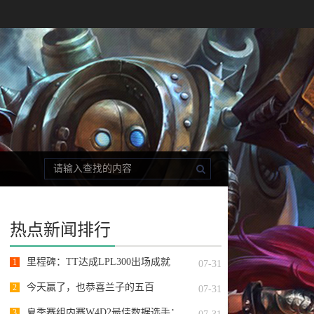
热点新闻排行
里程碑：TT达成LPL300出场成就
1
07-31
今天赢了，也恭喜兰子的五百
2
07-31
夏季赛组内赛W4D2最佳数据选手：
3