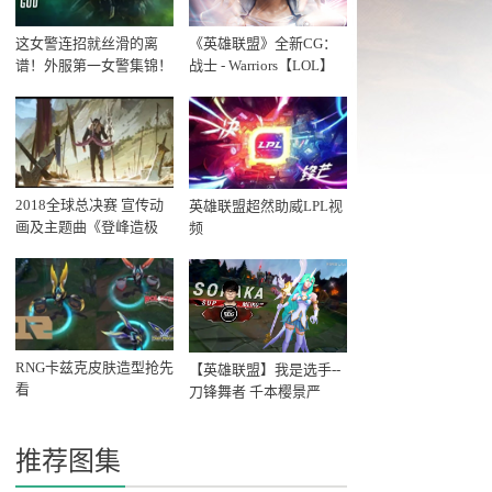
这女警连招就丝滑的离
《英雄联盟》全新CG：
谱！外服第一女警集锦！
战士 - Warriors【LOL】
2020
2018全球总决赛 宣传动
英雄联盟超然助威LPL视
画及主题曲《登峰造极
频
境》
RNG卡兹克皮肤造型抢先
【英雄联盟】我是选手--
看
刀锋舞者 千本樱景严
推荐图集