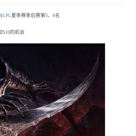
为
LPL
夏季赛季后赛第5、6名
S10的机会