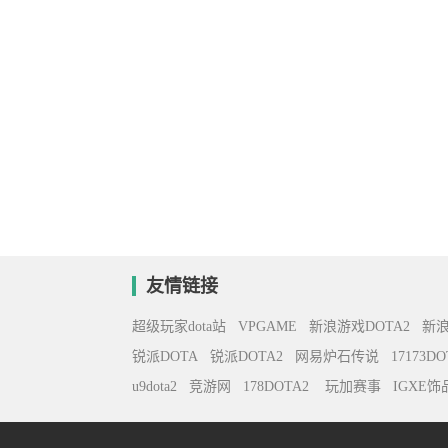
友情链接
超级玩家dota站
VPGAME
新浪游戏DOTA2
新
锐派DOTA
锐派DOTA2
网易炉石传说
17173DO
u9dota2
竞游网
178DOTA2
玩加赛事
IGXE