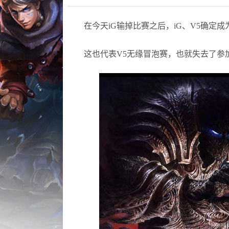
在今天iG输掉比赛之后，iG、V5确定成
这也代表V5无缘冒泡赛，也就失去了参加