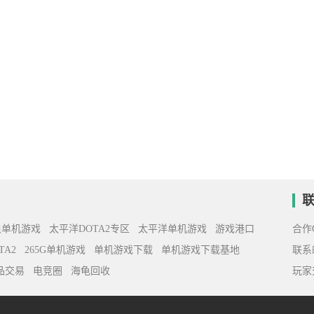
浪单机游戏
太平洋DOTA2专区
太平洋单机游戏
游戏港口
合作Q
TA2
265G单机游戏
单机游戏下载
单机游戏下载基地
联系邮
饰品交易
电竞圈
海龟回收
玩家交