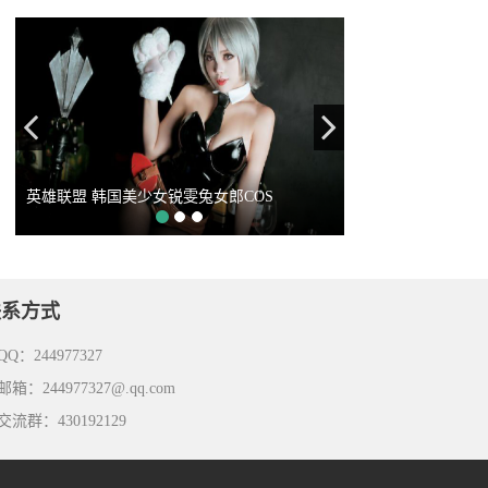
Previous
Next
英雄联盟 韩国美少女锐雯兔女郎COS
联系方式
Q：244977327
箱：244977327@.qq.com
流群：430192129