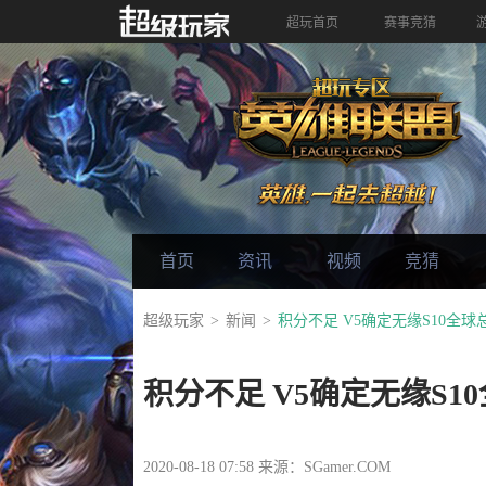
超玩首页
赛事竞猜
首页
资讯
视频
竞猜
超级玩家
新闻
积分不足 V5确定无缘S10全球
积分不足 V5确定无缘S1
2020-08-18 07:58 来源：SGamer.COM