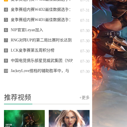
07-31
Starry
夏季赛组内赛W4D2最佳数据选手：
4
07-31
@JackeyLoveasdzz
夏季赛组内赛W4D1最佳数据选手：
5
07-31
Assum
NIP官宣Leyan加入
6
07-30
RNG对阵UP的第二局比赛时长达到
7
07-30
50分31
LCK夏季赛第五周积分榜
8
07-30
中国电竞俱乐部星竞威武集团（NIP
9
07-30
Group）在纳斯达克证券交易所举行敲钟
仪式
JackeyLove搭档的辅助胜率中，与
10
07-30
Meiko的胜率已攀升至第一位，高达74%
的恐怖数据
推荐视频
+更多