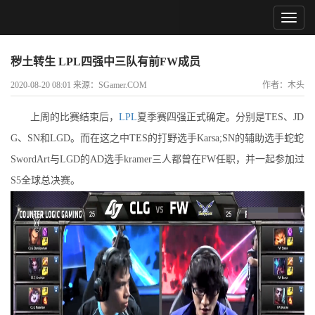
秽土转生 LPL四强中三队有前FW成员
2020-08-20 08:01 来源：SGamer.COM
作者：木头
上周的比赛结束后，
LPL
夏季赛四强正式确定。分别是TES、JD
G、SN和LGD。而在这之中TES的打野选手Karsa;SN的辅助选手蛇蛇
SwordArt与LGD的AD选手kramer三人都曾在FW任职，并一起参加过
S5全球总决赛。