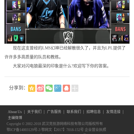
现在这支曾经的LMS幻神已经解散很久了，并且为LPL提供了
许许多多高质量的队员和教练。
大家对闪电狼最深的印象是什么?欢迎写下你的答案。
分享到：
|
|
|
|
|
|
About Us
关于我们
广告服务
联系我们
招聘信息
友情连接
主编微博
Copyright © 2002-2018 武汉竞技游网络科技有限公司版权所有
鄂ICP备14003129号-3
鄂网文【2017】7018-152号
企业营业执照