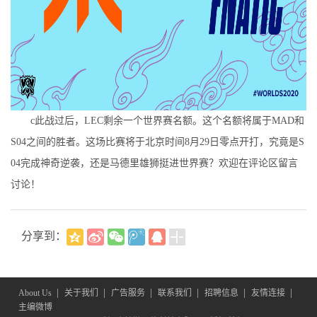
c此战过后，LEC剩余一个世界赛名额。这个名额将属于MAD和
S04之间的胜者。这场比赛将于北京时间8月29日零点开打，究竟是S
04完成神奇逆袭，还是马德里雄狮挺进世界赛？欢迎在评论区留言
讨论！
分享到：
|
|
|
|
|
|
About Us
关于我们
广告服务
联系我们
招聘信息
友情连接
主编微博