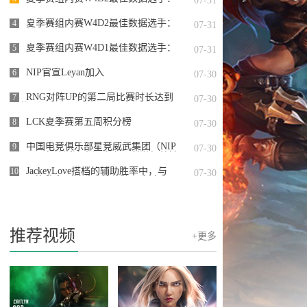
07-31
Starry
夏季赛组内赛W4D2最佳数据选手：
4
07-31
@JackeyLoveasdzz
夏季赛组内赛W4D1最佳数据选手：
5
07-31
Assum
NIP官宣Leyan加入
6
07-30
RNG对阵UP的第二局比赛时长达到
7
07-30
50分31
LCK夏季赛第五周积分榜
8
07-30
中国电竞俱乐部星竞威武集团（NIP
9
07-30
Group）在纳斯达克证券交易所举行敲钟
仪式
JackeyLove搭档的辅助胜率中，与
10
07-30
Meiko的胜率已攀升至第一位，高达74%
的恐怖数据
推荐视频
+更多