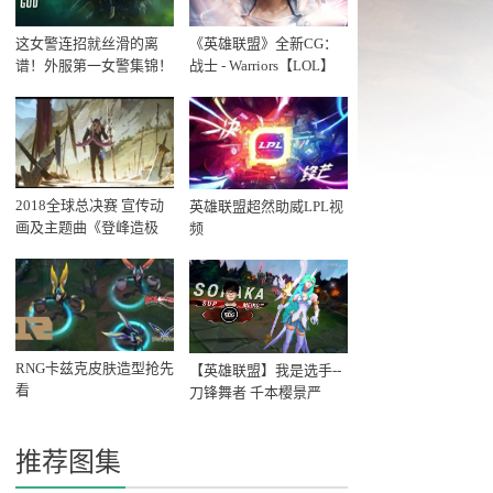
这女警连招就丝滑的离
《英雄联盟》全新CG：
谱！外服第一女警集锦！
战士 - Warriors【LOL】
2020
2018全球总决赛 宣传动
英雄联盟超然助威LPL视
画及主题曲《登峰造极
频
境》
RNG卡兹克皮肤造型抢先
【英雄联盟】我是选手--
看
刀锋舞者 千本樱景严
推荐图集