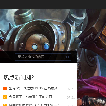
热点新闻排行
里程碑：TT达成LPL300出场成就
1
07-31
今天赢了，也恭喜兰子的五百
2
07-31
夏季赛组内赛W4D2最佳数据选手：
3