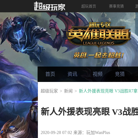
超玩首页
赛事竞猜
首页
资讯
视频
竞猜
超级玩家
新闻
新人外援表现亮眼 V3战胜R7
新人外援表现亮眼 V3战
2020-09-28 07:02 来源：玩加WanPlus