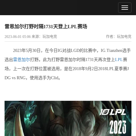
雷恩加尔打野时隔1731天登上LPL赛场
2023-06-01 05:06 来源：玩加电竞
作者：玩加电竞
2023年5月30日，在今日IG对战LGD的比赛中，IG.Tianzhen选手
选出
雷恩加尔
打野。此为打野雷恩加尔时隔1731天再次登上
LPL
赛
场，上一次在打野位置被选用，是在2018年9月2日2018LPL夏季赛J
DG vs RNG，使用选手为Clid。