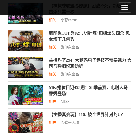
【神探苍联盟必修课】团战不死，新版寡妇
击杀只需一秒
相关：
小苍Estelle
聚印象TOP秀02: 八倍“烬”甩狙爆头四杀 风
女塔下几何秀
相关：
聚印象出品
主播炸了294: 大鹌鹑电子竞技不需要视力 大
司马弹唱悦耳动听
相关：
聚印象出品
Miss排位日记453期：S8季前赛，电刑人马
酷秀登场！
相关：
MISS
【主播真会玩】116: 被全世界针对的UZI
相关：
长歌是大腿