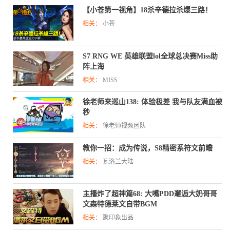
【小苍第一视角】18杀辛德拉杀爆三路！
相关：
小苍
S7 RNG WE 英雄联盟lol全球总决赛Miss助
阵上海
相关：
MISS
徐老师来巡山138: 体验极差 我与队友满血被
秒
相关：
徐老师视频团队
教你一招：成为传说，S8精密系符文前瞻
相关：
瓦洛兰大陆
主播炸了超神篇68: 大嘴PDD邂逅大奶哥哥
文森特德莱文自带BGM
相关：
聚印象出品