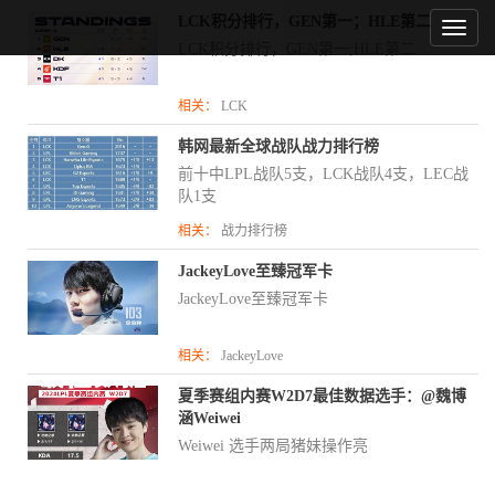
LCK积分排行，GEN第一；HLE第二
LCK积分排行，GEN第一;HLE第二
相关：
LCK
韩网最新全球战队战力排行榜
前十中LPL战队5支，LCK战队4支，LEC战
队1支
相关：
战力排行榜
JackeyLove至臻冠军卡
JackeyLove至臻冠军卡
相关：
JackeyLove
夏季赛组内赛W2D7最佳数据选手：@魏博
涵Weiwei
Weiwei 选手两局猪妹操作亮