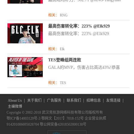
相关：
RNG
最高伤害转化率：223% @Elk929
最高伤害转化率：223% @Elk929
相关：
Elk
TES登峰组两连败
GALA的MVP，伤害占比高达43%!恭喜
相关：
TES
|
|
|
|
|
|
About Us
关于我们
广告服务
联系我们
招聘信息
友情连接
主编微博
Copyright © 2002-2018 武汉竞技游网络科技有限公司版权所有
鄂ICP备14003129号-3
鄂网文【2017】7018-152号
企业营业执照
914201006695028704
鄂公网安备42018502000138号