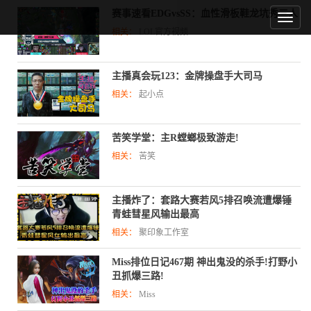
赛事速看EDGvsSS：血性滑板鞋龙坑秀三人
相关：
LOL官方视频
主播真会玩123：金牌操盘手大司马
相关：
起小点
苦笑学堂：主R螳螂极致游走!
相关：
苦笑
主播炸了：套路大赛若风5排召唤流遭爆锤
青蛙彗星风输出最高
相关：
聚印象工作室
Miss排位日记467期 神出鬼没的杀手!打野小
丑抓爆三路!
相关：
Miss