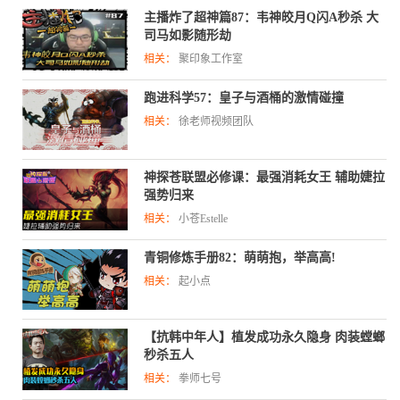
主播炸了超神篇87：韦神皎月Q闪A秒杀 大
司马如影随形劫
相关：
聚印象工作室
跑进科学57：皇子与酒桶的激情碰撞
相关：
徐老师视频团队
神探苍联盟必修课：最强消耗女王 辅助婕拉
强势归来
相关：
小苍Estelle
青铜修炼手册82：萌萌抱，举高高!
相关：
起小点
【抗韩中年人】植发成功永久隐身 肉装螳螂
秒杀五人
相关：
拳师七号